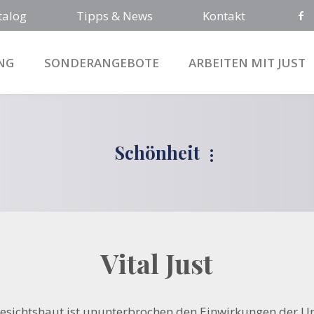
talog
Tipps & News
Kontakt
NG
SONDERANGEBOTE
ARBEITEN MIT JUST
Schönheit
Sonnenschutz
Haare
Anticellulite* und Hautstraffung
Vital Just
Vital Just
Männer
esichtshaut ist ununterbrochen den Einwirkungen der 