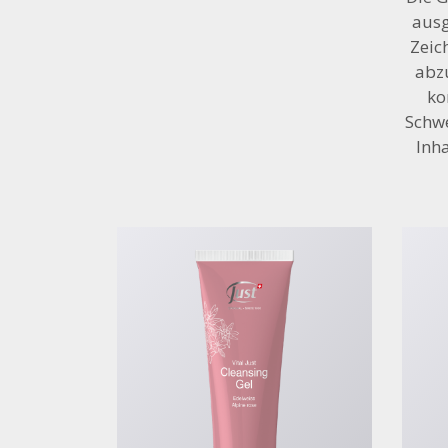
ausg
Zeic
abzu
ko
Schwe
Inha