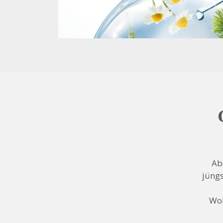
Ab
jüngs
Woh