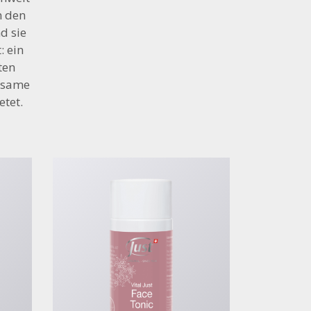
m den
d sie
: ein
ten
rksame
etet.