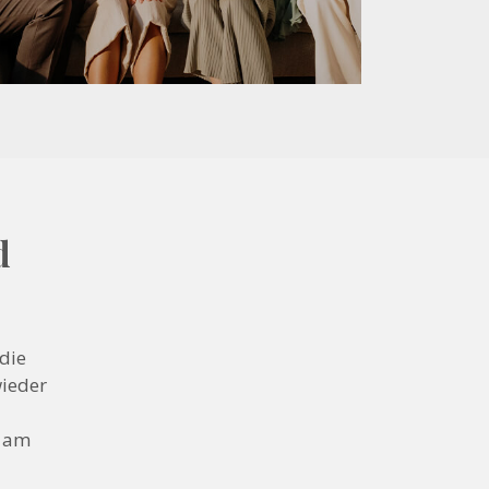
d
die
wieder
n am