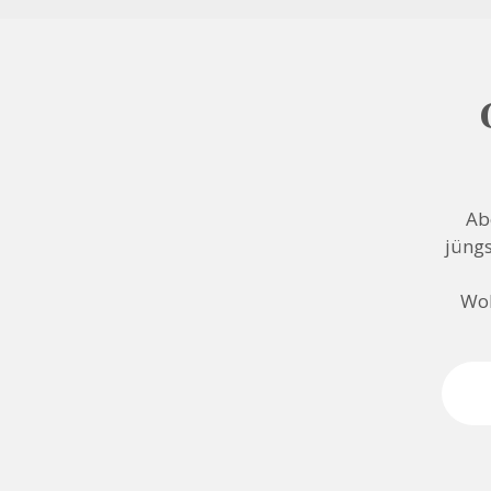
Ab
jüngs
Woh