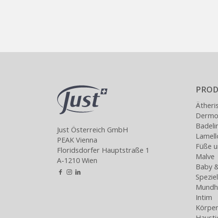
PROD
Ätheri
Dermoa
Badeli
Just Österreich GmbH
Lamel
PEAK Vienna
Füße u
Floridsdorfer Hauptstraße 1
Malve
A-1210 Wien
Baby &
Spezie
Mundh
Intim
Körper
Hausti