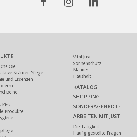
UKTE
Vital Just
Sonnenschutz
sche Öle
Männer
ktive Kräuter Pflege
Haushalt
nie und Essenzen
loderm
KATALOG
nd Beine
SHOPPING
 Kids
SONDERAGENBOTE
lle Produkte
ARBEITEN MIT JUST
ygiene
Die Tätigkeit
pflege
Häufig gestellte Fragen
ere