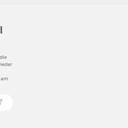
d
die
wieder
n am