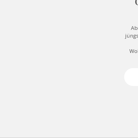
Ab
jüngs
Woh