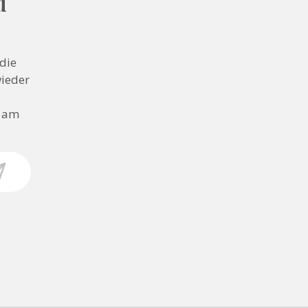
d
die
wieder
n am