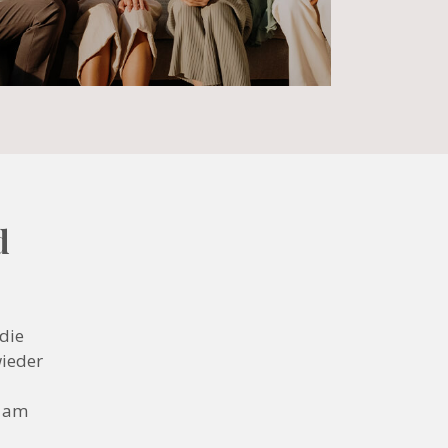
d
die
wieder
n am