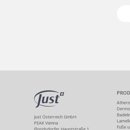
PROD
Ätheri
Dermoa
Badeli
Just Österreich GmbH
Lamel
PEAK Vienna
Füße u
Floridsdorfer Hauptstraße 1