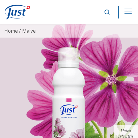
Main Navigation
Home /
Malve
Malva
sylvestris