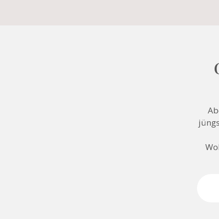
Ab
jüngs
Woh