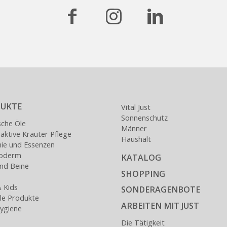
UKTE
Vital Just
Sonnenschutz
sche Öle
Männer
ktive Kräuter Pflege
Haushalt
nie und Essenzen
loderm
KATALOG
nd Beine
SHOPPING
 Kids
SONDERAGENBOTE
lle Produkte
ARBEITEN MIT JUST
ygiene
Die Tätigkeit