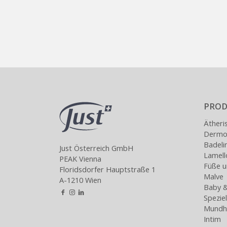
PROD
Ätheri
Dermoa
Badeli
Just Österreich GmbH
Lamel
PEAK Vienna
Füße u
Floridsdorfer Hauptstraße 1
Malve
A-1210 Wien
Baby &
Spezie
Mundh
Intim