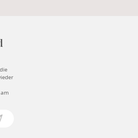
d
die
wieder
n am