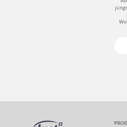
Ab
jüngs
Woh
PROD