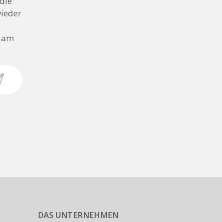
die
wieder
n am
DAS UNTERNEHMEN