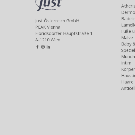
Ätheri
Dermoa
Badeli
Just Österreich GmbH
Lamel
PEAK Vienna
Füße u
Floridsdorfer Hauptstraße 1
Malve
A-1210 Wien
Baby &
Spezie
Mundh
Intim
Körper
Hausti
Haare
Antice