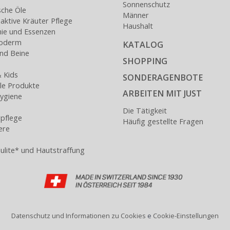
Sonnenschutz
sche Öle
Männer
ktive Kräuter Pflege
Haushalt
nie und Essenzen
loderm
KATALOG
nd Beine
SHOPPING
 Kids
SONDERAGENBOTE
lle Produkte
ARBEITEN MIT JUST
ygiene
Die Tätigkeit
pflege
Häufig gestellte Fragen
ere
llulite* und Hautstraffung
Datenschutz und Informationen zu Cookies
e
Cookie-Einstellungen