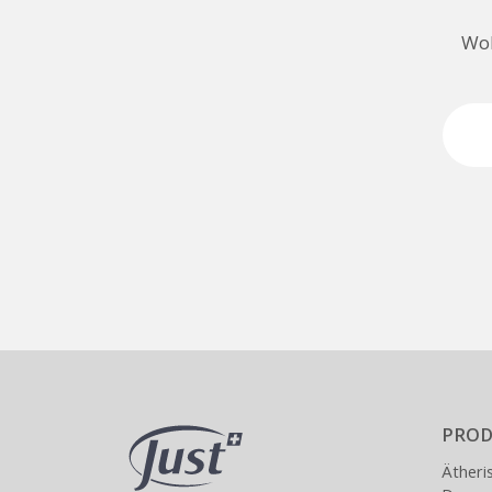
Woh
PROD
Ätheri