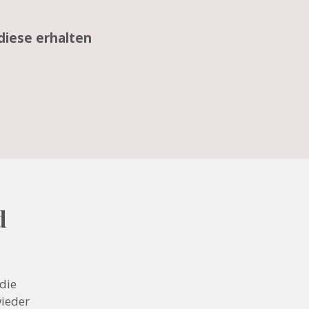
diese erhalten
d
die
wieder