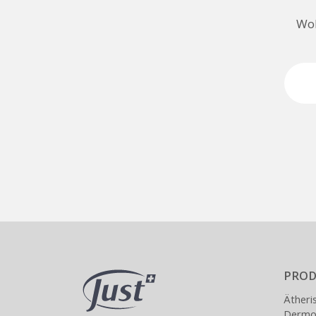
Woh
PROD
Ätheri
Dermoa