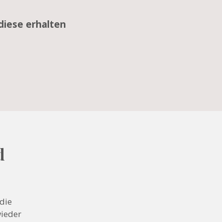
diese erhalten
d
die
wieder