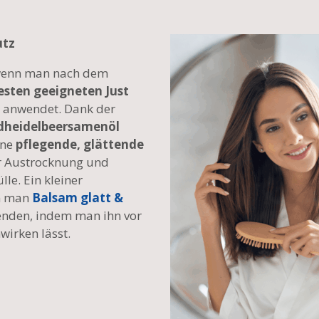
utz
, wenn man nach dem
esten geeigneten Just
g anwendet. Dank der
dheidelbeersamenöl
ine
pflegende, glättende
or Austrocknung und
le. Ein kleiner
nn man
Balsam glatt &
nden, indem man ihn vor
irken lässt.